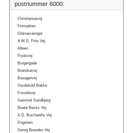
postnummer 6000:
Christiansøvej
Finmarken
Glænøvænget
A.M.G. Friis Vej
Alleen
Frydsvej
Borgergade
Brandsøvej
Basagervej
Grydskold Bakke
Fovsletvej
Gammel Sandbjerg
Beate Becks Vej
A.D. Burcharths Vej
Engstien
Georg Brandes Vej