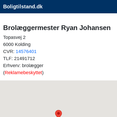
Boligtilstand.dk
Brolæggermester Ryan Johansen
Topasvej 2
6000 Kolding
CVR:
14576401
TLF: 21491712
Erhverv: brolægger
(
Reklamebeskyttet
)