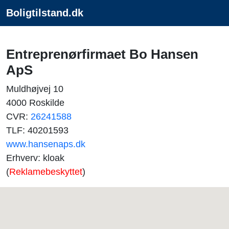
Boligtilstand.dk
Entreprenørfirmaet Bo Hansen
ApS
Muldhøjvej 10
4000 Roskilde
CVR:
26241588
TLF: 40201593
www.hansenaps.dk
Erhverv: kloak
(
Reklamebeskyttet
)