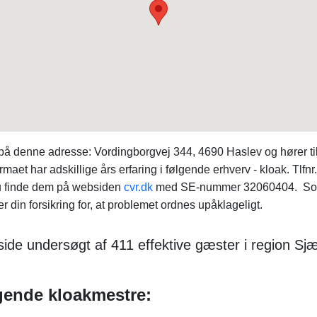
denne adresse: Vordingborgvej 344, 4690 Haslev og hører til
aet har adskillige års erfaring i følgende erhverv - kloak. Tlfn
du finde dem på websiden
cvr.dk
med SE-nummer 32060404. Som e
 din forsikring for, at problemet ordnes upåklageligt.
ide undersøgt af 411 effektive gæster i region Sjæ
lgende kloakmestre: