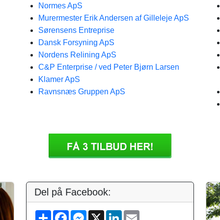
Normes ApS
Murermester Erik Andersen af Gilleleje ApS
Sørensens Entreprise
Dansk Forsyning ApS
Nordens Relining ApS
C&P Enterprise / ved Peter Bjørn Larsen
Klamer ApS
Ravnsnæs Gruppen ApS
Del på Facebook:
S
F
M
X
L
E