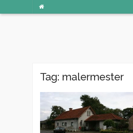
Spring
til
indhold
Tag:
malermester