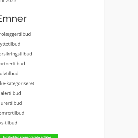
uni 2025
Emner
rolæggertilbud
lyttetilbud
orsikringstilbud
artnertilbud
ulvtilbud
kke-kategoriseret
alertilbud
urertilbud
ømrertilbud
vs-tilbud