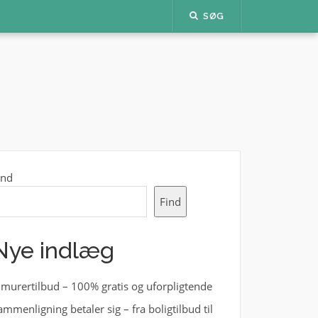
SØG
ind
Find
Nye indlæg
 murertilbud – 100% gratis og uforpligtende
ammenligning betaler sig – fra boligtilbud til