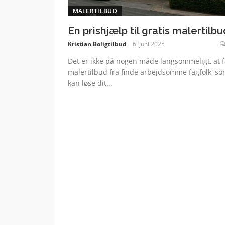
MALERTILBUD
En prishjælp til gratis malertilbu
Kristian Boligtilbud
6. juni 2025
Det er ikke på nogen måde langsommeligt, at f
malertilbud fra finde arbejdsomme fagfolk, s
kan løse dit...