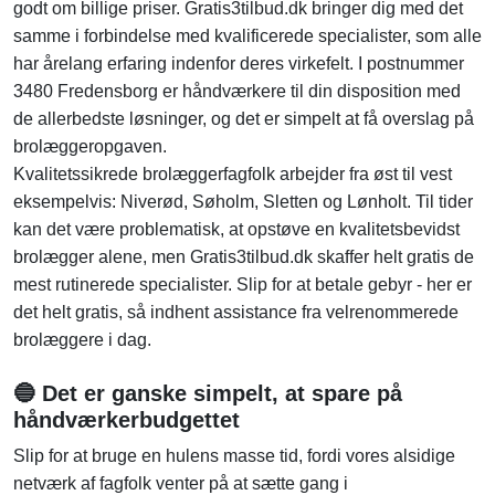
godt om billige priser. Gratis3tilbud.dk bringer dig med det
samme i forbindelse med kvalificerede specialister, som alle
har årelang erfaring indenfor deres virkefelt. I postnummer
3480 Fredensborg er håndværkere til din disposition med
de allerbedste løsninger, og det er simpelt at få overslag på
brolæggeropgaven.
Kvalitetssikrede brolæggerfagfolk arbejder fra øst til vest
eksempelvis: Niverød, Søholm, Sletten og Lønholt. Til tider
kan det være problematisk, at opstøve en kvalitetsbevidst
brolægger alene, men Gratis3tilbud.dk skaffer helt gratis de
mest rutinerede specialister. Slip for at betale gebyr - her er
det helt gratis, så indhent assistance fra velrenommerede
brolæggere i dag.
🔵 Det er ganske simpelt, at spare på
håndværkerbudgettet
Slip for at bruge en hulens masse tid, fordi vores alsidige
netværk af fagfolk venter på at sætte gang i