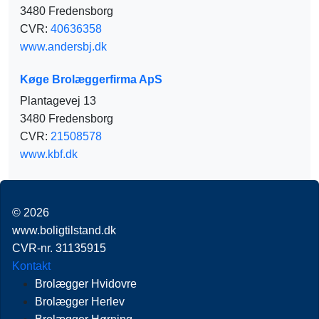
3480 Fredensborg
CVR:
40636358
www.andersbj.dk
Køge Brolæggerfirma ApS
Plantagevej 13
3480 Fredensborg
CVR:
21508578
www.kbf.dk
© 2026
www.boligtilstand.dk
CVR-nr. 31135915
Kontakt
Brolægger Hvidovre
Brolægger Herlev