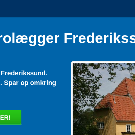
rolægger Frederiks
i Frederikssund.
!. Spar op omkring