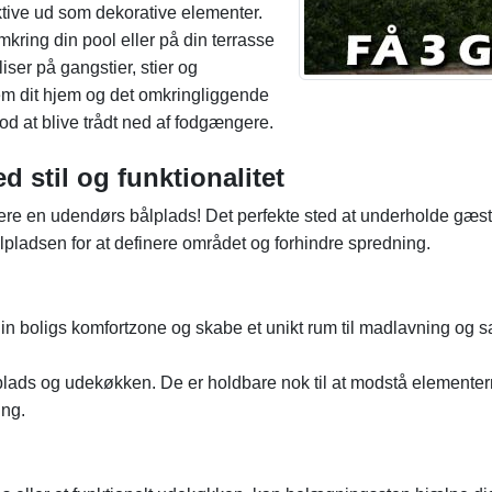
aktive ud som dekorative elementer.
ring din pool eller på din terrasse
iser på gangstier, stier og
em dit hjem og det omkringliggende
od at blive trådt ned af fodgængere.
 stil og funktionalitet
lere en udendørs bålplads! Det perfekte sted at underholde gæste
ålpladsen for at definere området og forhindre spredning.
din boligs komfortzone og skabe et unikt rum til madlavning og
plads og udekøkken. De er holdbare nok til at modstå elementern
ing.