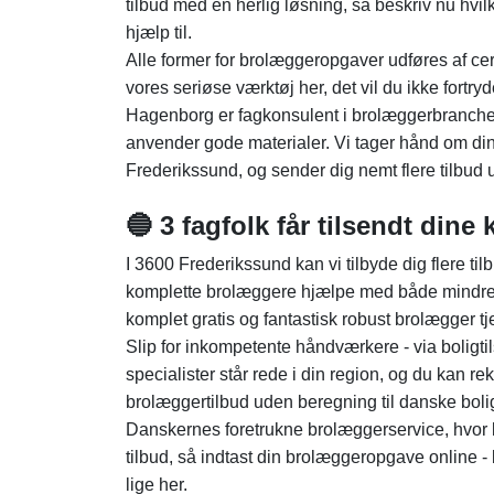
tilbud med en herlig løsning, så beskriv nu hv
hjælp til.
Alle former for brolæggeropgaver udføres af cert
vores seriøse værktøj her, det vil du ikke fort
Hagenborg er fagkonsulent i brolæggerbranchen
anvender gode materialer. Vi tager hånd om di
Frederikssund, og sender dig nemt flere tilbud
🔵 3 fagfolk får tilsendt dine
I 3600 Frederikssund kan vi tilbyde dig flere ti
komplette brolæggere hjælpe med både mindre o
komplet gratis og fantastisk robust brolægger t
Slip for inkompetente håndværkere - via boligti
specialister står rede i din region, og du kan 
brolæggertilbud uden beregning til danske boli
Danskernes foretrukne brolæggerservice, hvor kon
tilbud, så indtast din brolæggeropgave online -
lige her.