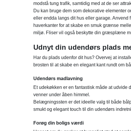
modstå tung trafik, samtidig med at de ser attr
Du kan bruge dem som dekorative elementer omk
eller endda langs dit hus eller garage. Anvend fl
haverkanter for at skabe en smuk grænse mell
miljø. Fliser vil også beskytte din græsplæne m
Udnyt din udendørs plads med
Har du plads udenfor dit hus? Overvej at instal
brosten til at skabe en elegant kant rundt om b
Udendørs madlavning
Et udekøkken er en fantastisk måde at udvide 
venner under åben himmel.
Belægningssten er det ideelle valg til både bål
smukt og elegant touch til din udendørs indretn
Forøg din boligs værdi