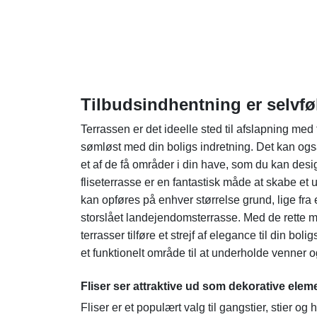
Tilbudsindhentning er selvføl
Terrassen er det ideelle sted til afslapning med
sømløst med din boligs indretning. Det kan ogs
et af de få områder i din have, som du kan desi
fliseterrasse er en fantastisk måde at skabe e
kan opføres på enhver størrelse grund, lige fra en
storslået landejendomsterrasse. Med de rette mat
terrasser tilføre et strejf af elegance til din b
et funktionelt område til at underholde venner o
Fliser ser attraktive ud som dekorative elem
Fliser er et populært valg til gangstier, stier og 