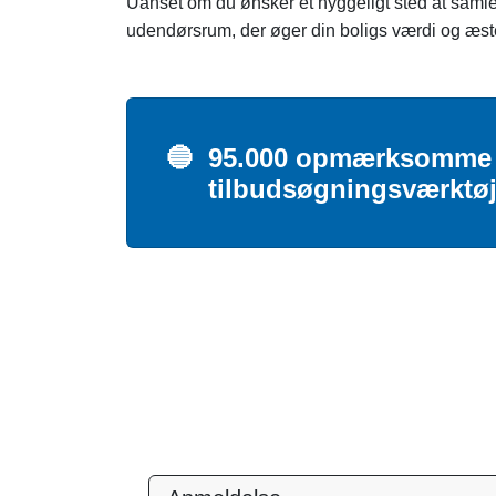
Uanset om du ønsker et hyggeligt sted at samle
udendørsrum, der øger din boligs værdi og æst
🔵
95.000 opmærksomme da
tilbudsøgningsværktøj