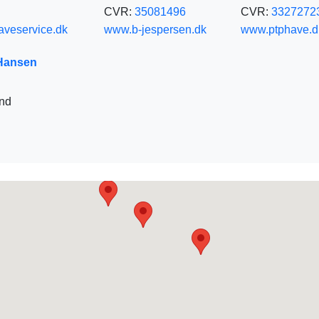
CVR:
35081496
CVR:
3327272
veservice.dk
www.b-jespersen.dk
www.ptphave.d
Hansen
und