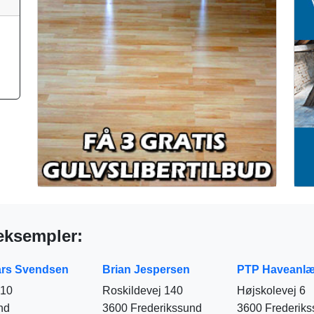
eksempler:
ars Svendsen
Brian Jespersen
PTP Haveanl
 10
Roskildevej 140
Højskolevej 6
nd
3600 Frederikssund
3600 Frederik