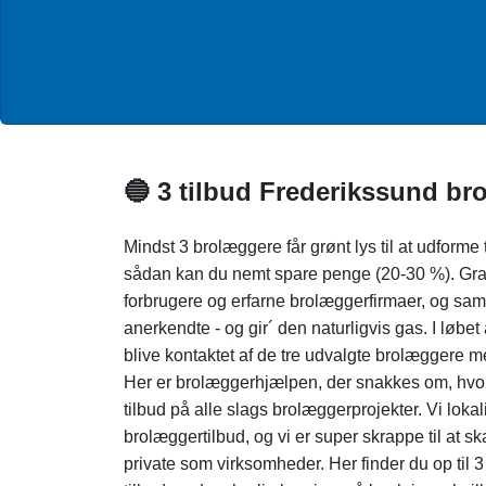
🔵 3 tilbud Frederikssund br
Mindst 3 brolæggere får grønt lys til at udform
sådan kan du nemt spare penge (20-30 %). Grat
forbrugere og erfarne brolæggerfirmaer, og sam
anerkendte - og gir´ den naturligvis gas. I løbet 
blive kontaktet af de tre udvalgte brolæggere me
Her er brolæggerhjælpen, der snakkes om, hvor 
tilbud på alle slags brolæggerprojekter. Vi loka
brolæggertilbud, og vi er super skrappe til at sk
private som virksomheder. Her finder du op til