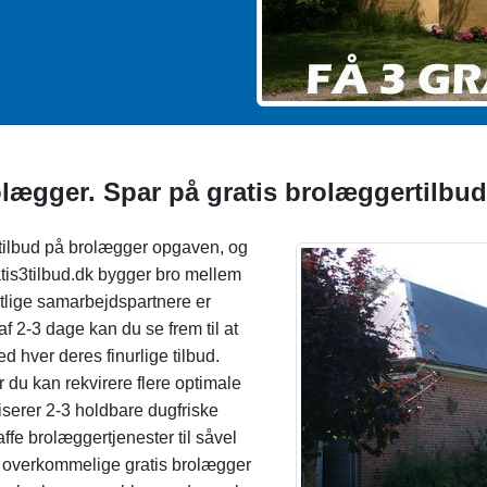
olægger. Spar på gratis brolæggertilbud
e tilbud på brolægger opgaven, og
is3tilbud.dk bygger bro mellem
tlige samarbejdspartnere er
af 2-3 dage kan du se frem til at
d hver deres finurlige tilbud.
du kan rekvirere flere optimale
liserer 2-3 holdbare dugfriske
affe brolæggertjenester til såvel
 3 overkommelige gratis brolægger