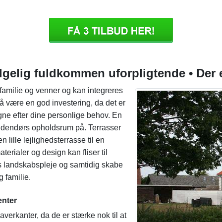
gelig fuldkommen uforpligtende • Der er
 familie og venner og kan integreres
å være en god investering, da det er
gne efter dine personlige behov. En
t udendørs opholdsrum på. Terrasser
 lille lejlighedsterrasse til en
erialer og design kan fliser til
oligs landskabspleje og samtidig skabe
g familie.
enter
haverkanter, da de er stærke nok til at