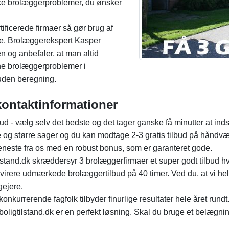
ilke brolæggerproblemer, du ønsker
ificerede firmaer så gør brug af
ryde. Brolæggerekspert Kasper
 og anbefaler, at man altid
ne brolæggerproblemer i
 uden beregning.
 kontaktinformationer
lbud - vælg selv det bedste og det tager ganske få minutter at in
g større sager og du kan modtage 2-3 gratis tilbud på håndvær
jeneste fra os med en robust bonus, som er garanteret gode.
lstand.dk skræddersyr 3 brolæggerfirmaer et super godt tilbud h
rekvirere udmærkede brolæggertilbud på 40 timer. Ved du, at vi h
gejere.
kurrerende fagfolk tilbyder finurlige resultater hele året rundt
 boligtilstand.dk er en perfekt løsning. Skal du bruge et belægn