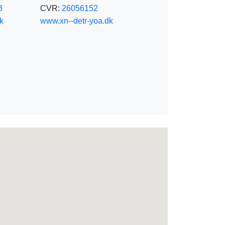
3
CVR:
26056152
k
www.xn--detr-yoa.dk