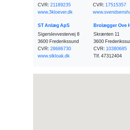
CVR:
21189235
CVR:
17515357
www.3kloever.dk
www.svendsensha
ST Anlæg ApS
Brolægger Ove 
Sigerslevvestervej 8
Skrænten 11
3600 Frederikssund
3600 Frederikss
CVR:
28686730
CVR:
10380685
www.stkloak.dk
Tlf. 47312404