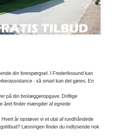
dsende din forespørgsel. I Frederikssund kan
kerassistance - så smart kan det gøres. En
ver på din brolæggeropgave. Driftige
ele året finder mængder af egnede
. Hvert år opstøver vi et utal af rundhåndede
ingstilbud? Løsningen finder du indlysende nok