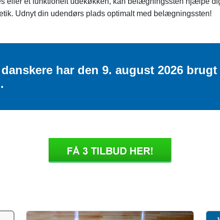
s eller et funktionelt udekøkken, kan belægningssten hjælpe di
etik. Udnyt din udendørs plads optimalt med belægningssten!
nskere har den 9. august 2026 brugt 
.