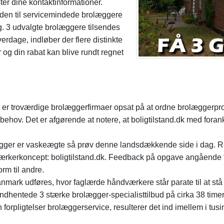
er dine kontaktinformationer.
 den til servicemindede brolæggere
ag. 3 udvalgte brolæggere tilsendes
verdage, indløber der flere distinkte
er og din rabat kan blive rundt regnet
nge er troværdige brolæggerfirmaer opsat på at ordne brolæggerpr
ne behov. Det er afgørende at notere, at boligtilstand.dk med foran
ægger er vaskeægte så prøv denne landsdækkende side i dag. Rek
ærkerkoncept: boligtilstand.dk. Feedback på opgave angående 
orm til andre.
Danmark udføres, hvor faglærde håndværkere står parate til at s
ndhentede 3 stærke brolægger-specialisttilbud på cirka 38 timer o
orpligtelser brolæggerservice, resulterer det ind imellem i tusi