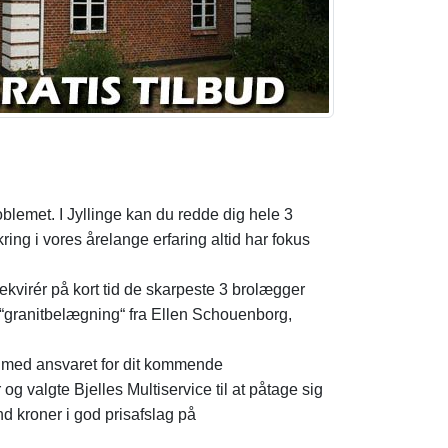
oblemet. I Jyllinge kan du redde dig hele 3
kring i vores årelange erfaring altid har fokus
virér på kort tid de skarpeste 3 brolægger
“granitbelægning“ fra Ellen Schouenborg,
tå med ansvaret for dit kommende
g valgte Bjelles Multiservice til at påtage sig
nd kroner i god prisafslag på