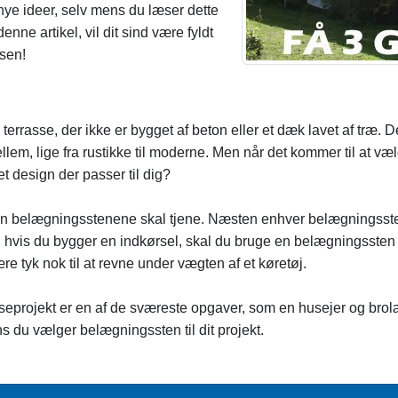
 nye ideer, selv mens du læser dette
nne artikel, vil dit sind være fyldt
sen!
 terrasse, der ikke er bygget af beton eller et dæk lavet af træ. 
lem, lige fra rustikke til moderne. Men når det kommer til at vælg
et design der passer til dig?
ion belægningsstenene skal tjene. Næsten enhver belægningssten v
n hvis du bygger en indkørsel, skal du bruge en belægningsste
re tyk nok til at revne under vægten af ​​et køretøj.
asseprojekt er en af ​​de sværeste opgaver, som en husejer og bro
 du vælger belægningssten til dit projekt.