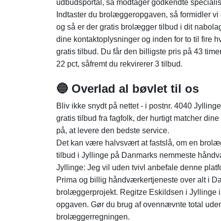
udbudsportal, så modtager godkendte specialist
Indtaster du brolæggeropgaven, så formidler vi
og så er der gratis brolægger tilbud i dit nabol
dine kontaktoplysninger og inden for to til fire h
gratis tilbud. Du får den billigste pris på 43 tim
22 pct, såfremt du rekvirerer 3 tilbud.
🔵 Overlad al bøvlet til os
Bliv ikke snydt på nettet - i postnr. 4040 Jylli
gratis tilbud fra fagfolk, der hurtigt matcher di
på, at levere den bedste service.
Det kan være halvsvært at fastslå, om en brol
tilbud i Jyllinge på Danmarks nemmeste håndv
Jyllinge: Jeg vil uden tvivl anbefale denne platf
Prima og billig håndværkertjeneste over alt i 
brolæggerprojekt. Regitze Eskildsen i Jyllinge i
opgaven. Gør du brug af ovennævnte total uden f
brolæggerregningen.