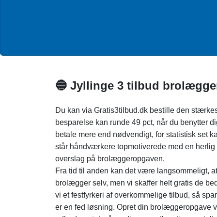
🔵 Jyllinge 3 tilbud brolægge
Du kan via Gratis3tilbud.dk bestille den stærkes
besparelse kan runde 49 pct, når du benytter dig
betale mere end nødvendigt, for statistisk set k
står håndværkere topmotiverede med en herlig lø
overslag på brolæggeropgaven.
Fra tid til anden kan det være langsommeligt, 
brolægger selv, men vi skaffer helt gratis de b
vi et festfyrkeri af overkommelige tilbud, så sp
er en fed løsning. Opret din brolæggeropgave v