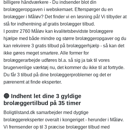
billigere håndværkere - Du indsender blot din
brolæggeropgaven i webskemaet. Efterspørger du en
brolægger i Måløv? Det finder vi en løsning på! Vi tilbyder at
stå for indhentning af gratis brolægger tilbud.
I postnr 2760 Måløv kan kvalitetsbevidste brolæggere
hjælpe med både mindre og større brolæggeropgaver og du
kan rekvirere 3 gratis tilbud på brolæggerhjælp - så kan det
ikke gøres meget smartere. Alle former for
brolæggerarbejde udføres bl.a. så sig ja tak til vores
brugervenlige værktøj nu, det kommer du ikke til at fortryde.
Du får 3 tilbud på dine brolæggerproblemer og det er
pærenemt at finde eksperter.
🔵 Indhent let dine 3 gyldige
brolæggertilbud på 35 timer
Boligtilstand.dk samarbejder med dygtige
brolæggereksperter overalt i kongeriget - herunder i Måløv.
Vi fremsender op til 3 præcise brolægger tilbud med