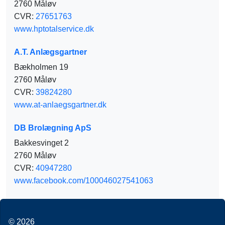
2760 Måløv
CVR:
27651763
www.hptotalservice.dk
A.T. Anlægsgartner
Bækholmen 19
2760 Måløv
CVR:
39824280
www.at-anlaegsgartner.dk
DB Brolægning ApS
Bakkesvinget 2
2760 Måløv
CVR:
40947280
www.facebook.com/100046027541063
© 2026