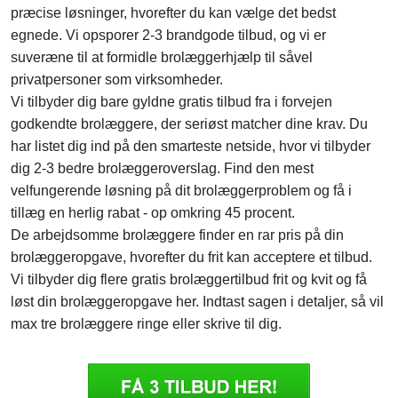
præcise løsninger, hvorefter du kan vælge det bedst
egnede. Vi opsporer 2-3 brandgode tilbud, og vi er
suveræne til at formidle brolæggerhjælp til såvel
privatpersoner som virksomheder.
Vi tilbyder dig bare gyldne gratis tilbud fra i forvejen
godkendte brolæggere, der seriøst matcher dine krav. Du
har listet dig ind på den smarteste netside, hvor vi tilbyder
dig 2-3 bedre brolæggeroverslag. Find den mest
velfungerende løsning på dit brolæggerproblem og få i
tillæg en herlig rabat - op omkring 45 procent.
De arbejdsomme brolæggere finder en rar pris på din
brolæggeropgave, hvorefter du frit kan acceptere et tilbud.
Vi tilbyder dig flere gratis brolæggertilbud frit og kvit og få
løst din brolæggeropgave her. Indtast sagen i detaljer, så vil
max tre brolæggere ringe eller skrive til dig.