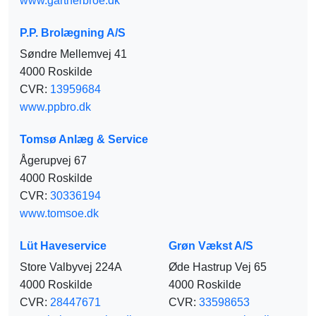
www.gartnerbroe.dk
P.P. Brolægning A/S
Søndre Mellemvej 41
4000 Roskilde
CVR:
13959684
www.ppbro.dk
Tomsø Anlæg & Service
Ågerupvej 67
4000 Roskilde
CVR:
30336194
www.tomsoe.dk
Lüt Haveservice
Grøn Vækst A/S
Store Valbyvej 224A
Øde Hastrup Vej 65
4000 Roskilde
4000 Roskilde
CVR:
28447671
CVR:
33598653