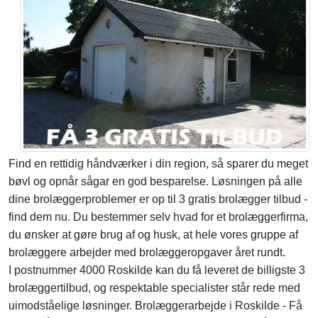
Find en rettidig håndværker i din region, så sparer du meget
bøvl og opnår sågar en god besparelse. Løsningen på alle
dine brolæggerproblemer er op til 3 gratis brolægger tilbud -
find dem nu. Du bestemmer selv hvad for et brolæggerfirma,
du ønsker at gøre brug af og husk, at hele vores gruppe af
brolæggere arbejder med brolæggeropgaver året rundt.
I postnummer 4000 Roskilde kan du få leveret de billigste 3
brolæggertilbud, og respektable specialister står rede med
uimodståelige løsninger. Brolæggerarbejde i Roskilde - Få