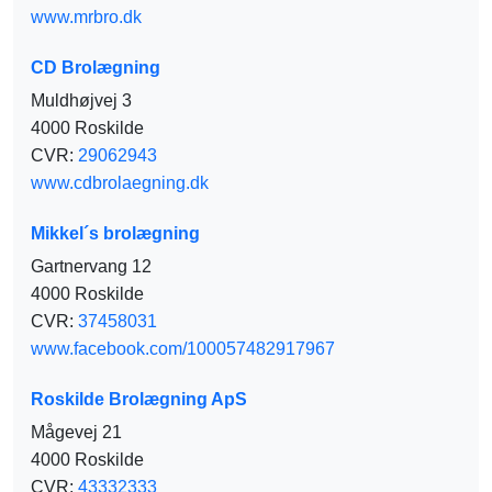
www.mrbro.dk
CD Brolægning
Muldhøjvej 3
4000 Roskilde
CVR:
29062943
www.cdbrolaegning.dk
Mikkel´s brolægning
Gartnervang 12
4000 Roskilde
CVR:
37458031
www.facebook.com/100057482917967
Roskilde Brolægning ApS
Mågevej 21
4000 Roskilde
CVR:
43332333