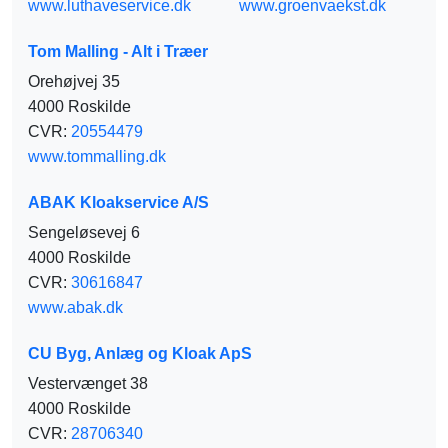
www.luthaveservice.dk
www.groenvaekst.dk
Tom Malling - Alt i Træer
Orehøjvej 35
4000 Roskilde
CVR:
20554479
www.tommalling.dk
ABAK Kloakservice A/S
Sengeløsevej 6
4000 Roskilde
CVR:
30616847
www.abak.dk
CU Byg, Anlæg og Kloak ApS
Vestervænget 38
4000 Roskilde
CVR:
28706340