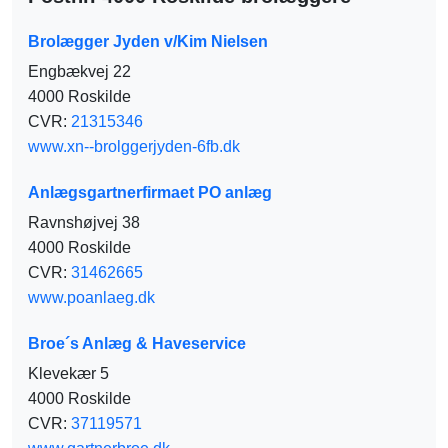
Brolægger Jyden v/Kim Nielsen
Engbækvej 22
4000 Roskilde
CVR:
21315346
www.xn--brolggerjyden-6fb.dk
Anlægsgartnerfirmaet PO anlæg
Ravnshøjvej 38
4000 Roskilde
CVR:
31462665
www.poanlaeg.dk
Broe´s Anlæg & Haveservice
Klevekær 5
4000 Roskilde
CVR:
37119571