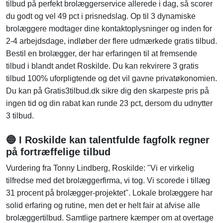
tilbud på perfekt brolæggerservice allerede i dag, så scorer
du godt og vel 49 pct i prisnedslag. Op til 3 dynamiske
brolæggere modtager dine kontaktoplysninger og inden for
2-4 arbejdsdage, indløber der flere udmærkede gratis tilbud.
Bestil en brolægger, der har erfaringen til at fremsende
tilbud i blandt andet Roskilde. Du kan rekvirere 3 gratis
tilbud 100% uforpligtende og det vil gavne privatøkonomien.
Du kan på Gratis3tilbud.dk sikre dig den skarpeste pris på
ingen tid og din rabat kan runde 23 pct, dersom du udnytter
3 tilbud.
🔵 I Roskilde kan talentfulde fagfolk regner
på fortræffelige tilbud
Vurdering fra Tonny Lindberg, Roskilde: "Vi er virkelig
tilfredse med det brolæggerfirma, vi tog. Vi scorede i tillæg
31 procent på brolægger-projektet". Lokale brolæggere har
solid erfaring og rutine, men det er helt fair at afvise alle
brolæggertilbud. Samtlige partnere kæmper om at overtage