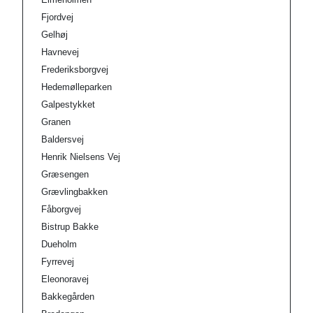
Fjordvej
Gelhøj
Havnevej
Frederiksborgvej
Hedemølleparken
Galpestykket
Granen
Baldersvej
Henrik Nielsens Vej
Græsengen
Grævlingbakken
Fåborgvej
Bistrup Bakke
Dueholm
Fyrrevej
Eleonoravej
Bakkegården