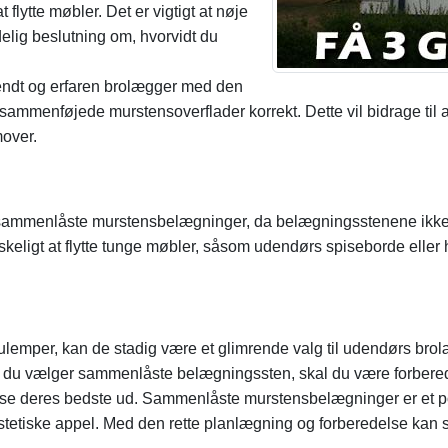
flytte møbler. Det er vigtigt at nøje
elig beslutning om, hvorvidt du
endt og erfaren brolægger med den
 sammenføjede murstensoverflader korrekt. Dette vil bidrage til at
mover.
å sammenlåste murstensbelægninger, da belægningsstenene ikke 
keligt at flytte tunge møbler, såsom udendørs spiseborde eller
per, kan de stadig være et glimrende valg til udendørs brolægni
is du vælger sammenlåste belægningssten, skal du være forberedt
d at se deres bedste ud. Sammenlåste murstensbelægninger er et 
æstetiske appel. Med den rette planlægning og forberedelse ka