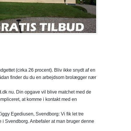
ettet (cirka 26 procent). Bliv ikke snydt af en
 Sådan finder du du en arbejdsom brolægger nær
d.dk nu. Din opgave vil blive matchet med de
kompliceret, at komme i kontakt med en
ggy Egediusen, Svendborg: Vi fik let tre
de i Svendborg. Anbefaler at man bruger denne