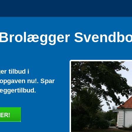
Brolægger Svendb
r tilbud i
opgaven nu!. Spar
æggertilbud.