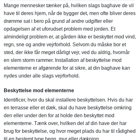
Mange mennesker tænker på, hvilken slags baghave de vil
have til deres hjem, når de bygger det, men ofte bliver deres
drømme sat i bero på grund af andre udgifter eller
opdagelsen af ​​et uforudset problem med jorden. Et
almindeligt problem er, at gården ikke er beskyttet mod vind,
regn, sne og andre vejrforhold. Selvom du måske bor et
sted, der ikke får meget dårligt vejr, ved du aldrig, hvornår
en slem storm rammer. Installation af beskyttelse mod
elementerne er afgørende for at sikre, at din baghave kan
nydes under alle slags vejrforhold.
Beskyttelse mod elementerne
Identificer, hvor du skal installere beskyttelsen. Hvis du har
en terrasse eller et dæk, skal du have beskyttelse omkring
den eller under den for at holde den beskyttet mod
elementerne. Tænk over, hvilken del af din have der har
brug for beskyttelse, og hvor meget plads du har til rådighed
til en bestemt type hegn, mur eller dækning.