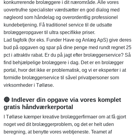
konkurrerende brolæggere i dit nærområde. Alle vores
uovertrufne specialister værdsætter en god dialog med
nøgleord som håndelag og overordentlig professionel
kundebetjening. Få traditionel service til de udsatte
brolæggeropgaver til ultra specifikke priser.
Lad fagfolk (for eks. Funder Have og Anlæg ApS) give deres
bud på opgaven og spar på dine penge med rundt regnet 25
pct i attraktiv rabat. Er du på jagt efter brolæggerservice? Så
find behjælpelige brolæggere i dag. Det er en brolægger
portal, hvor det ikke er problematisk, og vi er eksperter i at
formidle brolæggerservice til såvel privatpersoner som
virksomheder i Tølløse.
🔵 Indlever din opgave via vores komplet
gratis håndværkerportal
I Tølløse kæmper kreative brolæggerfirmaer om at få gjort
noget ved dit brolæggerproblem, og det er helt uden
beregning, at benytte vores webtjeneste. Teamet af