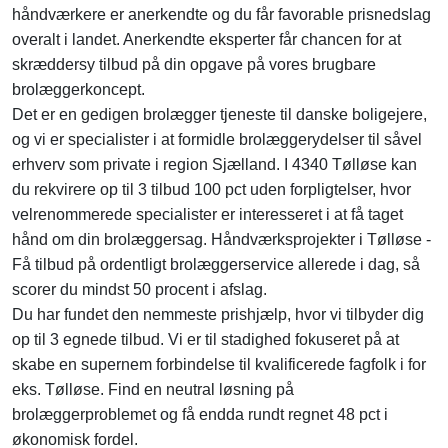
håndværkere er anerkendte og du får favorable prisnedslag
overalt i landet. Anerkendte eksperter får chancen for at
skræddersy tilbud på din opgave på vores brugbare
brolæggerkoncept.
Det er en gedigen brolægger tjeneste til danske boligejere,
og vi er specialister i at formidle brolæggerydelser til såvel
erhverv som private i region Sjælland. I 4340 Tølløse kan
du rekvirere op til 3 tilbud 100 pct uden forpligtelser, hvor
velrenommerede specialister er interesseret i at få taget
hånd om din brolæggersag. Håndværksprojekter i Tølløse -
Få tilbud på ordentligt brolæggerservice allerede i dag, så
scorer du mindst 50 procent i afslag.
Du har fundet den nemmeste prishjælp, hvor vi tilbyder dig
op til 3 egnede tilbud. Vi er til stadighed fokuseret på at
skabe en supernem forbindelse til kvalificerede fagfolk i for
eks. Tølløse. Find en neutral løsning på
brolæggerproblemet og få endda rundt regnet 48 pct i
økonomisk fordel.