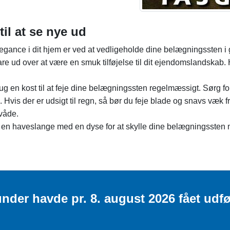
til at se nye ud
gance i dit hjem er ved at vedligeholde dine belægningssten i g
 ud over at være en smuk tilføjelse til dit ejendomslandskab. He
 en kost til at feje dine belægningssten regelmæssigt. Sørg for 
is der er udsigt til regn, så bør du feje blade og snavs væk f
 våde.
n haveslange med en dyse for at skylle dine belægningssten me
nder havde pr. 8. august 2026 fået udfø