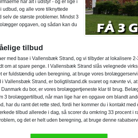
rmaerne har alt i udstyr - og er lige i
udbud, og alle vore tilknyttede
 selv de største problemer. Mindst 3
å brolægger opgaven, og sådan kan du
åelige tilbud
er med base i Vallensbæk Strand, og vi tilbyder at lokalisere 2-
dt om at spare penge. I Vallensbæk Strand slås velegnede virk
 er fuldstændig uden beregning, at bruge vores brolæggerservi
Vallensbæk Strand, er boligtilstand.dk svaret og nævnte vi, at de
i Danmark du bor, er vores brolæggertjeneste klar til brug. Bel
mum 3 brolæggertilbud, når man lige har en opgave om blandt an
d, har du ramt det rette sted, fordi her kommer du i kontakt m
rkede tilbud allerede i dag, så scorer du omkring 33 procent 
roblem, og det er helt uden beregning, at bruge denne rabatserv