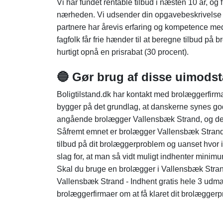
Vi har fundet rentable tilbud i næsten 10 år, og fi
nærheden. Vi udsender din opgavebeskrivelse i 
partnere har årevis erfaring og kompetence med
fagfolk får frie hænder til at beregne tilbud p
hurtigt opnå en prisrabat (30 procent).
🔵 Gør brug af disse uimodst
Boligtilstand.dk har kontakt med brolæggerfirma
bygger på det grundlag, at danskerne synes go
angående brolægger Vallensbæk Strand, og det
Såfremt emnet er brolægger Vallensbæk Strand i 
tilbud på dit brolæggerproblem og uanset hvor 
slag for, at man så vidt muligt indhenter mini
Skal du bruge en brolægger i Vallensbæk Stran
Vallensbæk Strand - Indhent gratis hele 3 udmæ
brolæggerfirmaer om at få klaret dit brolæggerp