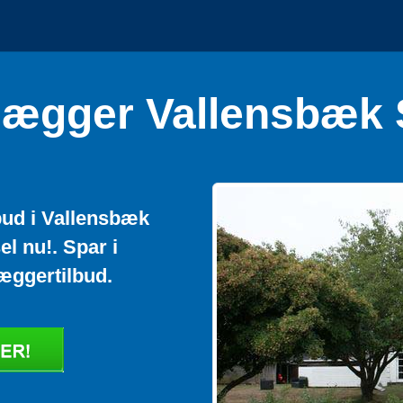
lægger Vallensbæk 
lbud i Vallensbæk
el nu!. Spar i
æggertilbud.