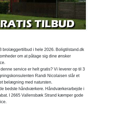
3 brolæggertilbud i hele 2026. Boligtilstand.dk
somheder om at påtage sig dine ønsker
ce.
nne service er helt gratis? Vi leverer op til 3
ægningskonsulenten Randi Nicolaisen slår et
det belægning med natursten.
ed de bedste håndværkere. Håndværkerarbejde i
i rabat. I 2665 Vallensbæk Strand kæmper gode
ice.