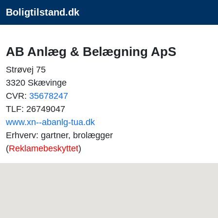
Boligtilstand.dk
AB Anlæg & Belægning ApS
Strøvej 75
3320 Skævinge
CVR:
35678247
TLF: 26749047
www.xn--abanlg-tua.dk
Erhverv: gartner, brolægger
(
Reklamebeskyttet
)