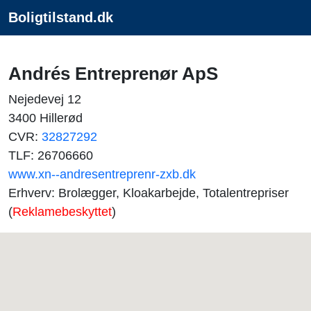
Boligtilstand.dk
Andrés Entreprenør ApS
Nejedevej 12
3400 Hillerød
CVR:
32827292
TLF: 26706660
www.xn--andresentreprenr-zxb.dk
Erhverv: Brolægger, Kloakarbejde, Totalentrepriser
(
Reklamebeskyttet
)