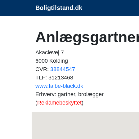
Boligtilstand.dk
Anlægsgartner
Akacievej 7
6000 Kolding
CVR:
38844547
TLF: 31213468
www.falbe-black.dk
Erhverv: gartner, brolægger
(
Reklamebeskyttet
)