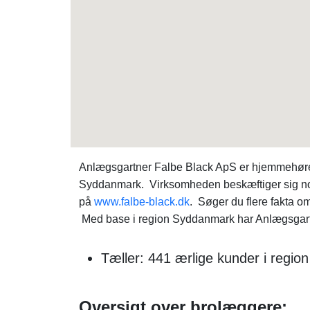
Anlægsgartner Falbe Black ApS er hjemmehørend
Syddanmark. Virksomheden beskæftiger sig nor
på
www.falbe-black.dk
. Søger du flere fakta
Med base i region Syddanmark har Anlægsgartne
Tæller: 441 ærlige kunder i regio
Oversigt over brolæggere: