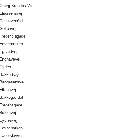
Georg Brandes Vej
Eliassensvej
Gejlhavegård
Gefionvej
Fredericiagade
Havremarken
Egtvedvej
Enghavevej
Gyden
Bakkedraget
Baggesensvej
Eltangvej
Bakkegærdet
Fredensgade
Bakkevej
Cypresvej
Havneparken
Haderslevvej