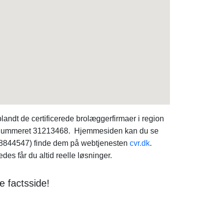
ndt de certificerede brolæggerfirmaer i region
på nummeret 31213468. Hjemmesiden kan du se
38844547) finde dem på webtjenesten
cvr.dk
.
s får du altid reelle løsninger.
e factsside!