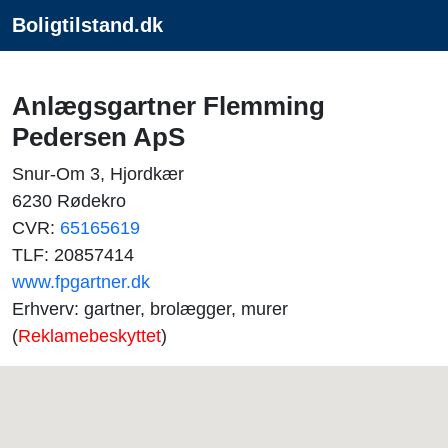
Boligtilstand.dk
Anlægsgartner Flemming
Pedersen ApS
Snur-Om 3, Hjordkær
6230 Rødekro
CVR:
65165619
TLF: 20857414
www.fpgartner.dk
Erhverv: gartner, brolægger, murer
(
Reklamebeskyttet
)