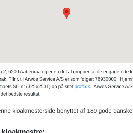
en 2, 6200 Aabenraa og er en del af gruppen af de engagerede
kloak. Tlfnr. til Arwos Service A/S er som følger: 76930000. Hj
irmaets SE-nr (32562531) op på sitet
proff.dk
. Arwos Service A/S
det bedste resultat.
 denne kloakmesterside benyttet af 180 gode dansk
 kloakmestre: