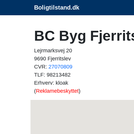
Boligtilstand.dk
BC Byg Fjerrit
Lejrmarksvej 20
9690 Fjerritslev
CVR:
27070809
TLF: 98213482
Erhverv: kloak
(
Reklamebeskyttet
)