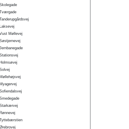
Skolegade
Tværgade
Tanderupgårdsvej
Laksevej
Vust Møllevej
Søstjernevej
Jernbanegade
Stationsvej
Holmsøvej
Solvej
Møllehøjsvej
Myagervej
Sofiendalsvej
Smedegade
Starkærvej
Rønnevej
Tyttebærstien
Ørebrovej