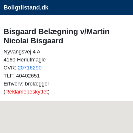
Boligtilstand.dk
Bisgaard Belægning v/Martin
Nicolai Bisgaard
Nyvangsvej 4 A
4160 Herlufmagle
CVR:
20716290
TLF: 40402651
Erhverv: brolægger
(
Reklamebeskyttet
)