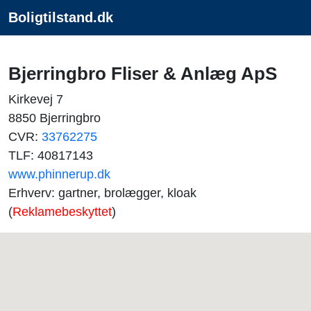
Boligtilstand.dk
Bjerringbro Fliser & Anlæg ApS
Kirkevej 7
8850 Bjerringbro
CVR:
33762275
TLF: 40817143
www.phinnerup.dk
Erhverv: gartner, brolægger, kloak
(
Reklamebeskyttet
)