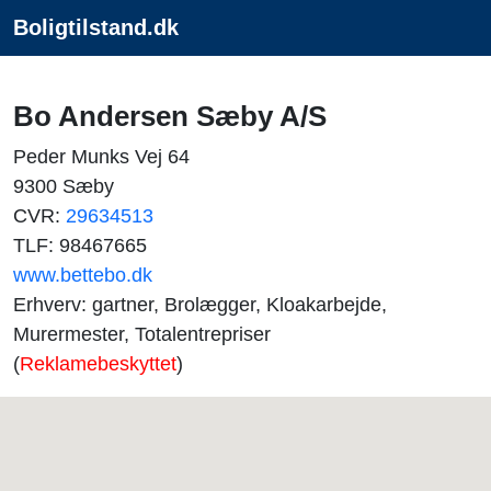
Boligtilstand.dk
Bo Andersen Sæby A/S
Peder Munks Vej 64
9300 Sæby
CVR:
29634513
TLF: 98467665
www.bettebo.dk
Erhverv: gartner, Brolægger, Kloakarbejde,
Murermester, Totalentrepriser
(
Reklamebeskyttet
)