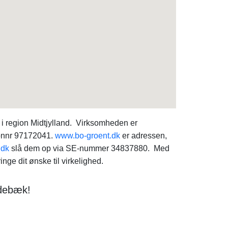
 i region Midtjylland. Virksomheden er
efonnr 97172041.
www.bo-groent.dk
er adressen,
.dk
slå dem op via SE-nummer 34837880. Med
ge dit ønske til virkelighed.
idebæk!