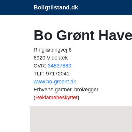
Boligtilstand.dk
Bo Grønt Have
Ringkøbingvej 6
6920 Videbæk
CVR:
34837880
TLF: 97172041
www.bo-groent.dk
Erhverv: gartner, brolægger
(
Reklamebeskyttet
)