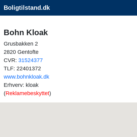
Boligtilstand.dk
Bohn Kloak
Grusbakken 2
2820 Gentofte
CVR:
31524377
TLF: 22401372
www.bohnkloak.dk
Erhverv: kloak
(
Reklamebeskyttet
)