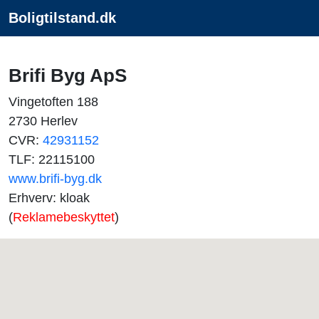
Boligtilstand.dk
Brifi Byg ApS
Vingetoften 188
2730 Herlev
CVR:
42931152
TLF: 22115100
www.brifi-byg.dk
Erhverv: kloak
(
Reklamebeskyttet
)