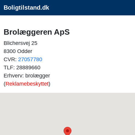
Boligtilstand.dk
Brolæggeren ApS
Blichersvej 25
8300 Odder
CVR:
27057780
TLF: 28889660
Erhverv: brolægger
(
Reklamebeskyttet
)