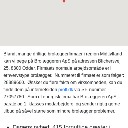
Blandt mange driftige brolæggerfirmaer i region Midtjylland
kan vi pege på Brolæggeren ApS på adressen Blichersvej
25, 8300 Odder. Firmaets normale arbejdsområde er i
erhvervstype brolægger. Nummeret til firmaet er som følger:
28889660. Ønsker du flere fakta om virksomheden, kan du
finde dem på internetsiden
proff.dk
via SE-nummer
27057780. Som et energisk firma har Brolæggeren ApS
parate og 1. klasses medarbejdere, og sender rigtig gerne
tilbud på såvel større som mindre brolægger problemer.
Dagens nyhed: 415 fornuftige gæster i