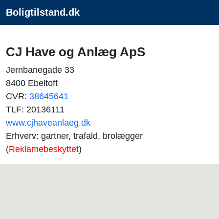
Boligtilstand.dk
CJ Have og Anlæg ApS
Jernbanegade 33
8400 Ebeltoft
CVR:
38645641
TLF: 20136111
www.cjhaveanlaeg.dk
Erhverv: gartner, trafald, brolægger
(
Reklamebeskyttet
)