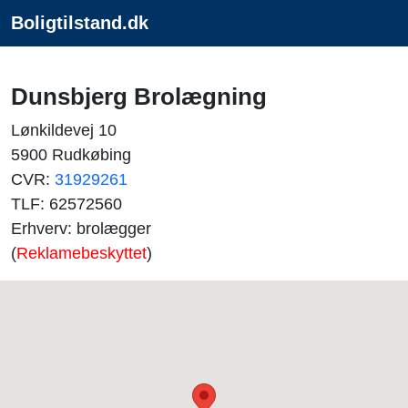
Boligtilstand.dk
Dunsbjerg Brolægning
Lønkildevej 10
5900 Rudkøbing
CVR:
31929261
TLF: 62572560
Erhverv: brolægger
(
Reklamebeskyttet
)