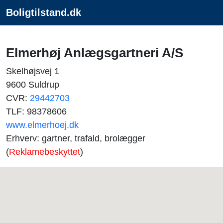
Boligtilstand.dk
Elmerhøj Anlægsgartneri A/S
Skelhøjsvej 1
9600 Suldrup
CVR:
29442703
TLF: 98378606
www.elmerhoej.dk
Erhverv: gartner, trafald, brolægger
(
Reklamebeskyttet
)