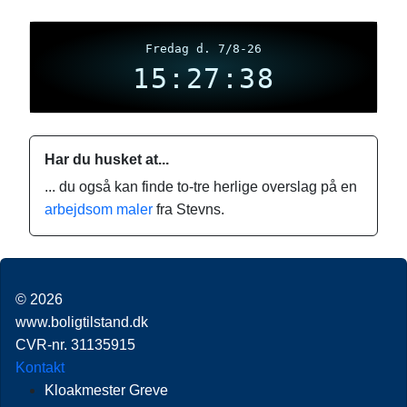
Fredag d. 7/8-26
15:27:38
Har du husket at...
... du også kan finde to-tre herlige overslag på en
arbejdsom maler
fra Stevns.
© 2026
www.boligtilstand.dk
CVR-nr. 31135915
Kontakt
Kloakmester Greve