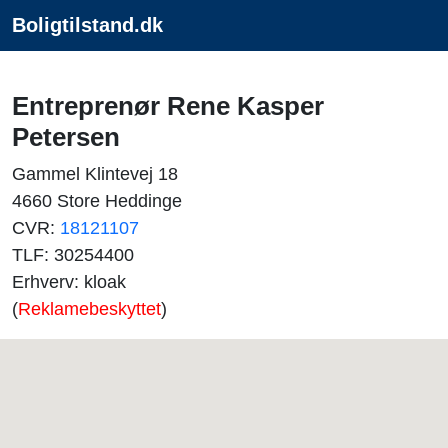
Boligtilstand.dk
Entreprenør Rene Kasper
Petersen
Gammel Klintevej 18
4660 Store Heddinge
CVR:
18121107
TLF: 30254400
Erhverv: kloak
(
Reklamebeskyttet
)