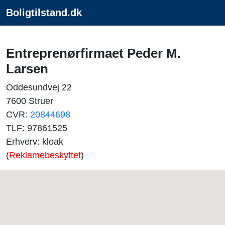
Boligtilstand.dk
Entreprenørfirmaet Peder M.
Larsen
Oddesundvej 22
7600 Struer
CVR:
20844698
TLF: 97861525
Erhverv: kloak
(
Reklamebeskyttet
)