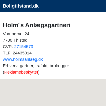
Boligtilstand.dk
Holm´s Anlægsgartneri
Vorupørvej 24
7700 Thisted
CVR:
27154573
TLF: 24435014
www.holmsanlaeg.dk
Erhverv: gartner, trafald, brolægger
(
Reklamebeskyttet
)