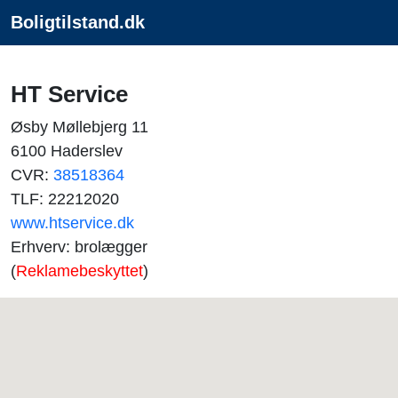
Boligtilstand.dk
HT Service
Øsby Møllebjerg 11
6100 Haderslev
CVR:
38518364
TLF: 22212020
www.htservice.dk
Erhverv: brolægger
(
Reklamebeskyttet
)