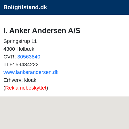
Boligtilstand.dk
I. Anker Andersen A/S
Springstrup 11
4300 Holbæk
CVR:
30563840
TLF: 59434222
www.iankerandersen.dk
Erhverv: kloak
(
Reklamebeskyttet
)