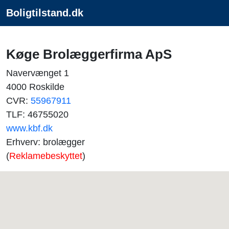
Boligtilstand.dk
Køge Brolæggerfirma ApS
Navervænget 1
4000 Roskilde
CVR:
55967911
TLF: 46755020
www.kbf.dk
Erhverv: brolægger
(
Reklamebeskyttet
)