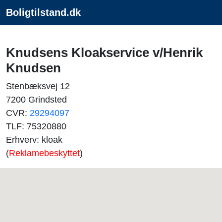
Boligtilstand.dk
Knudsens Kloakservice v/Henrik
Knudsen
Stenbæksvej 12
7200 Grindsted
CVR:
29294097
TLF: 75320880
Erhverv: kloak
(
Reklamebeskyttet
)