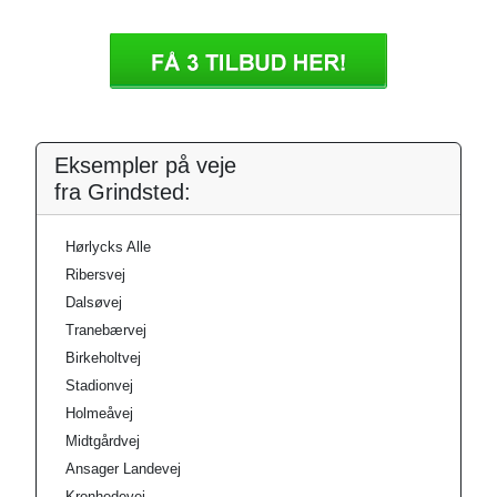
Eksempler på veje
fra Grindsted:
Hørlycks Alle
Ribersvej
Dalsøvej
Tranebærvej
Birkeholtvej
Stadionvej
Holmeåvej
Midtgårdvej
Ansager Landevej
Kronhedevej