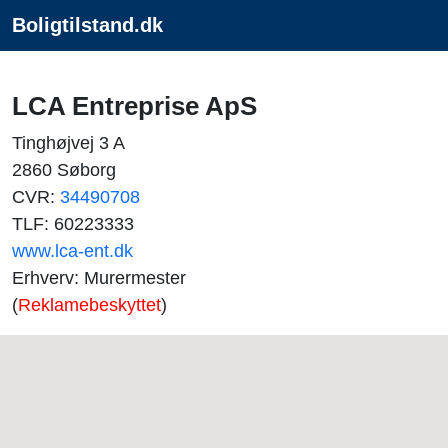
Boligtilstand.dk
LCA Entreprise ApS
Tinghøjvej 3 A
2860 Søborg
CVR:
34490708
TLF: 60223333
www.lca-ent.dk
Erhverv: Murermester
(
Reklamebeskyttet
)