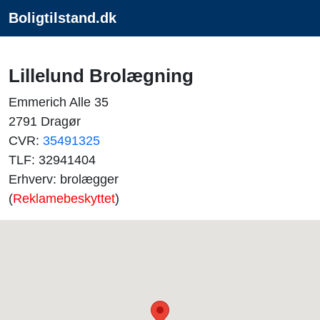
Boligtilstand.dk
Lillelund Brolægning
Emmerich Alle 35
2791 Dragør
CVR:
35491325
TLF: 32941404
Erhverv: brolægger
(
Reklamebeskyttet
)