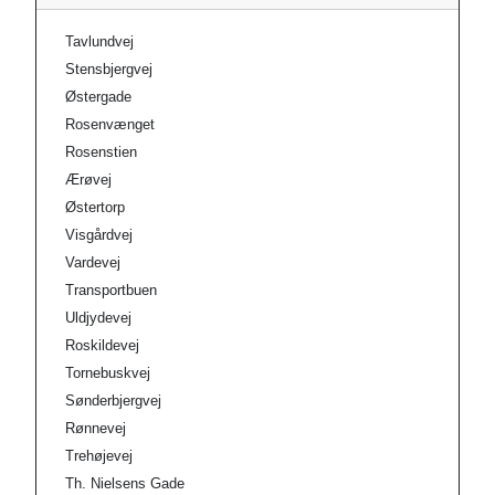
Tavlundvej
Stensbjergvej
Østergade
Rosenvænget
Rosenstien
Ærøvej
Østertorp
Visgårdvej
Vardevej
Transportbuen
Uldjydevej
Roskildevej
Tornebuskvej
Sønderbjergvej
Rønnevej
Trehøjevej
Th. Nielsens Gade