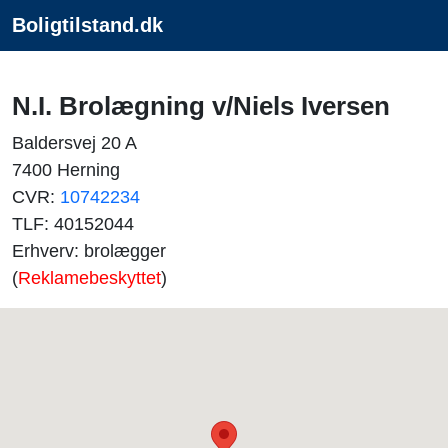
Boligtilstand.dk
N.I. Brolægning v/Niels Iversen
Baldersvej 20 A
7400 Herning
CVR:
10742234
TLF: 40152044
Erhverv: brolægger
(
Reklamebeskyttet
)