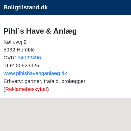
Boligtilstand.dk
Pihl´s Have & Anlæg
Køllevej 2
5932 Humble
CVR:
34022496
TLF: 20923325
www.pihlshaveoganlaeg.dk
Erhverv: gartner, trafald, brolægger
(
Reklamebeskyttet
)