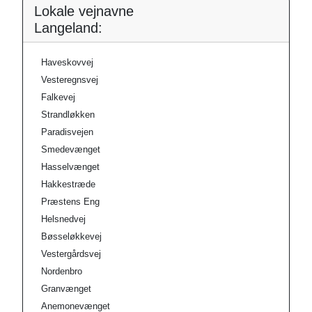
Lokale vejnavne
Langeland:
Haveskovvej
Vesteregnsvej
Falkevej
Strandløkken
Paradisvejen
Smedevænget
Hasselvænget
Hakkestræde
Præstens Eng
Helsnedvej
Bøsseløkkevej
Vestergårdsvej
Nordenbro
Granvænget
Anemonevænget