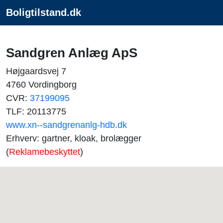
Boligtilstand.dk
Sandgren Anlæg ApS
Højgaardsvej 7
4760 Vordingborg
CVR:
37199095
TLF: 20113775
www.xn--sandgrenanlg-hdb.dk
Erhverv: gartner, kloak, brolægger
(
Reklamebeskyttet
)