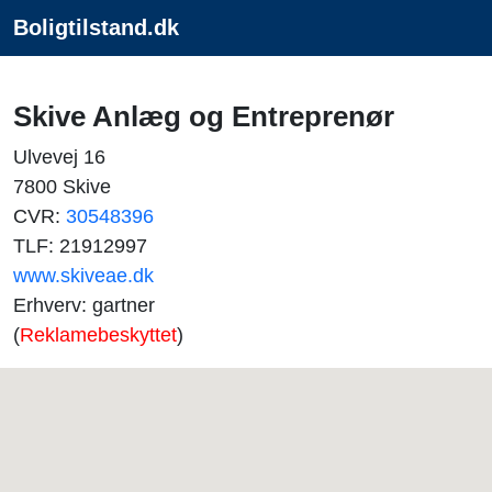
Boligtilstand.dk
Skive Anlæg og Entreprenør
Ulvevej 16
7800 Skive
CVR:
30548396
TLF: 21912997
www.skiveae.dk
Erhverv: gartner
(
Reklamebeskyttet
)