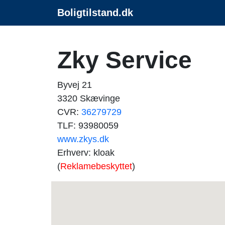
Boligtilstand.dk
Zky Service
Byvej 21
3320 Skævinge
CVR:
36279729
TLF: 93980059
www.zkys.dk
Erhverv: kloak
(
Reklamebeskyttet
)