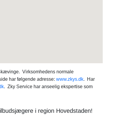
0 Skævinge. Virksomhedens normale
ide har følgende adresse:
www.zkys.dk
. Har
dk
. Zky Service har anseelig ekspertise som
tilbudsjægere i region Hovedstaden!