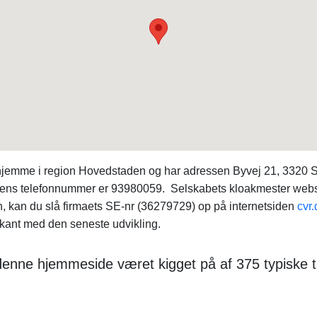
 hjemme i region Hovedstaden og har adressen Byvej 21, 332
dens telefonnummer er 93980059. Selskabets kloakmester webs
, kan du slå firmaets SE-nr (36279729) op på internetsiden
cvr.
rkant med den seneste udvikling.
r denne hjemmeside været kigget på af 375 typiske 