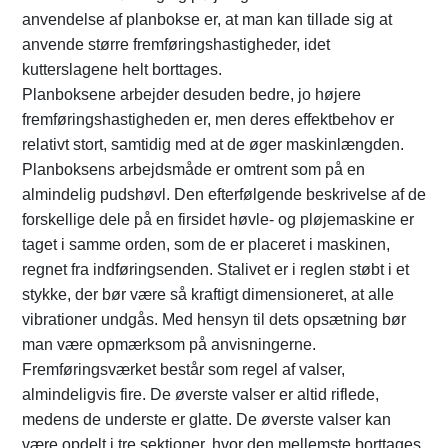
anvendelse af planbokse er, at man kan tillade sig at
anvende større fremføringshastigheder, idet
kutterslagene helt borttages.
Planboksene arbejder desuden bedre, jo højere
fremføringshastigheden er, men deres effektbehov er
relativt stort, samtidig med at de øger maskinlængden.
Planboksens arbejdsmåde er omtrent som på en
almindelig pudshøvl. Den efterfølgende beskrivelse af de
forskellige dele på en firsidet høvle- og pløjemaskine er
taget i samme orden, som de er placeret i maskinen,
regnet fra indføringsenden. Stalivet er i reglen støbt i et
stykke, der bør være så kraftigt dimensioneret, at alle
vibrationer undgås. Med hensyn til dets opsætning bør
man være opmærksom på anvisningerne.
Fremføringsværket består som regel af valser,
almindeligvis fire. De øverste valser er altid riflede,
medens de underste er glatte. De øverste valser kan
være opdelt i tre sektioner, hvor den mellemste borttages