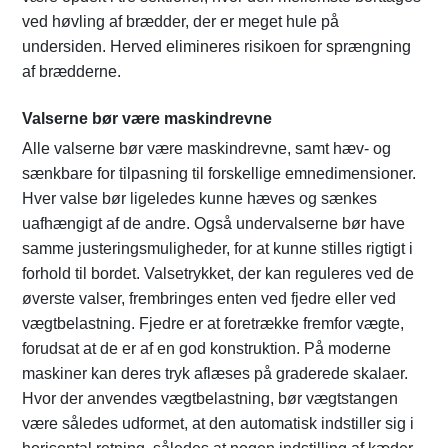
ved høvling af brædder, der er meget hule på
undersiden. Herved elimineres risikoen for sprængning
af brædderne.
Valserne bør være maskindrevne
Alle valserne bør være maskindrevne, samt hæv- og
sænkbare for tilpasning til forskellige emnedimensioner.
Hver valse bør ligeledes kunne hæves og sænkes
uafhængigt af de andre. Også undervalserne bør have
samme justeringsmuligheder, for at kunne stilles rigtigt i
forhold til bordet. Valsetrykket, der kan reguleres ved de
øverste valser, frembringes enten ved fjedre eller ved
vægtbelastning. Fjedre er at foretrække fremfor vægte,
forudsat at de er af en god konstruktion. På moderne
maskiner kan deres tryk aflæses på graderede skalaer.
Hvor der anvendes vægtbelastning, bør vægtstangen
være således udformet, at den automatisk indstiller sig i