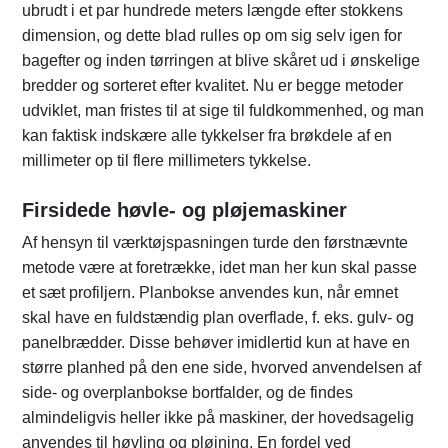
ubrudt i et par hundrede meters længde efter stokkens
dimension, og dette blad rulles op om sig selv igen for
bagefter og inden tørringen at blive skåret ud i ønskelige
bredder og sorteret efter kvalitet. Nu er begge metoder
udviklet, man fristes til at sige til fuldkommenhed, og man
kan faktisk indskære alle tykkelser fra brøkdele af en
millimeter op til flere millimeters tykkelse.
Firsidede høvle- og pløjemaskiner
Af hensyn til værktøjspasningen turde den førstnævnte
metode være at foretrække, idet man her kun skal passe
et sæt profiljern. Planbokse anvendes kun, når emnet
skal have en fuldstændig plan overflade, f. eks. gulv- og
panelbrædder. Disse behøver imidlertid kun at have en
større planhed på den ene side, hvorved anvendelsen af
side- og overplanbokse bortfalder, og de findes
almindeligvis heller ikke på maskiner, der hovedsagelig
anvendes til høvling og pløjning. En fordel ved