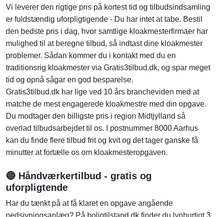
Vi leverer den rigtige pris på kortest tid og tilbudsindsamling
er fuldstændig uforpligtigende - Du har intet at tabe. Bestil
den bedste pris i dag, hvor samtlige kloakmesterfirmaer har
mulighed til at beregne tilbud, så indtast dine kloakmester
problemer. Sådan kommer du i kontakt med du en
traditionsrig kloakmester via Gratis3tilbud.dk, og spar meget
tid og opnå sågar en god besparelse.
Gratis3tilbud.dk har lige ved 10 års brancheviden med at
matche de mest engagerede kloakmestre med din opgave.
Du modtager den billigste pris i region Midtjylland så
overlad tilbudsarbejdet til os. I postnummer 8000 Aarhus
kan du finde flere tilbud frit og kvit og det tager ganske få
minutter at fortælle os om kloakmesteropgaven.
🔵 Håndværkertilbud - gratis og
uforpligtende
Har du tænkt på at få klaret en opgave angående
nedsivningsanlæg? På boligtilstand.dk finder du lynhurtigt 3