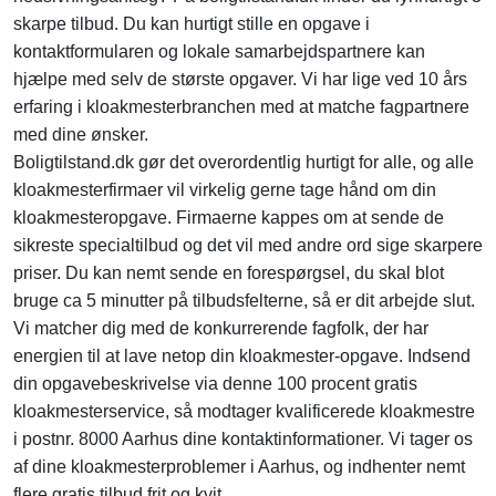
skarpe tilbud. Du kan hurtigt stille en opgave i
kontaktformularen og lokale samarbejdspartnere kan
hjælpe med selv de største opgaver. Vi har lige ved 10 års
erfaring i kloakmesterbranchen med at matche fagpartnere
med dine ønsker.
Boligtilstand.dk gør det overordentlig hurtigt for alle, og alle
kloakmesterfirmaer vil virkelig gerne tage hånd om din
kloakmesteropgave. Firmaerne kappes om at sende de
sikreste specialtilbud og det vil med andre ord sige skarpere
priser. Du kan nemt sende en forespørgsel, du skal blot
bruge ca 5 minutter på tilbudsfelterne, så er dit arbejde slut.
Vi matcher dig med de konkurrerende fagfolk, der har
energien til at lave netop din kloakmester-opgave. Indsend
din opgavebeskrivelse via denne 100 procent gratis
kloakmesterservice, så modtager kvalificerede kloakmestre
i postnr. 8000 Aarhus dine kontaktinformationer. Vi tager os
af dine kloakmesterproblemer i Aarhus, og indhenter nemt
flere gratis tilbud frit og kvit.