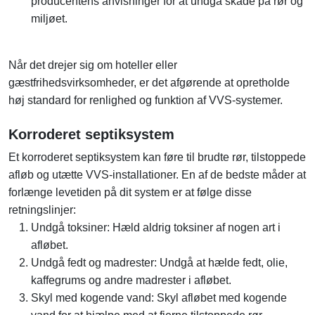
producentens anvisninger for at undgå skade på rør og
miljøet.
Når det drejer sig om hoteller eller
gæstfrihedsvirksomheder, er det afgørende at opretholde
høj standard for renlighed og funktion af VVS-systemer.
Korroderet septiksystem
Et korroderet septiksystem kan føre til brudte rør, tilstoppede
afløb og utætte VVS-installationer. En af de bedste måder at
forlænge levetiden på dit system er at følge disse
retningslinjer:
Undgå toksiner: Hæld aldrig toksiner af nogen art i
afløbet.
Undgå fedt og madrester: Undgå at hælde fedt, olie,
kaffegrums og andre madrester i afløbet.
Skyl med kogende vand: Skyl afløbet med kogende