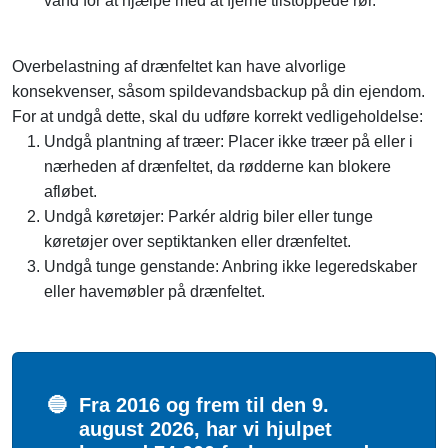
vand for at hjælpe med at fjerne tilstoppede rør.
Overbelastning af drænfeltet kan have alvorlige
konsekvenser, såsom spildevandsbackup på din ejendom.
For at undgå dette, skal du udføre korrekt vedligeholdelse:
Undgå plantning af træer: Placer ikke træer på eller i
nærheden af drænfeltet, da rødderne kan blokere
afløbet.
Undgå køretøjer: Parkér aldrig biler eller tunge
køretøjer over septiktanken eller drænfeltet.
Undgå tunge genstande: Anbring ikke legeredskaber
eller havemøbler på drænfeltet.
🔵
Fra 2016 og frem til den 9.
august 2026, har vi hjulpet