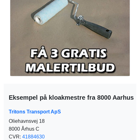
Eksempel på kloakmestre fra 8000 Aarhus
Tritons Transport ApS
Oliehavnsvej 18
8000 Århus C
CVR:
41884630