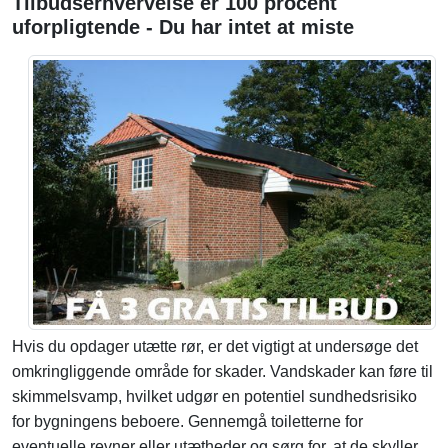
Tilbudserhvervelse er 100 procent
uforpligtende - Du har intet at miste
Hvis du opdager utætte rør, er det vigtigt at undersøge det
omkringliggende område for skader. Vandskader kan føre til
skimmelsvamp, hvilket udgør en potentiel sundhedsrisiko
for bygningens beboere. Gennemgå toiletterne for
eventuelle revner eller utætheder og sørg for, at de skyller