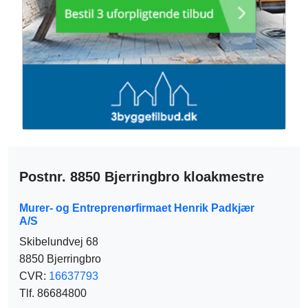
Postnr. 8850 Bjerringbro kloakmestre
Murer- og Entreprenørfirmaet Henrik Padkjær
A/S
Skibelundvej 68
8850 Bjerringbro
CVR:
16637793
Tlf. 86684800