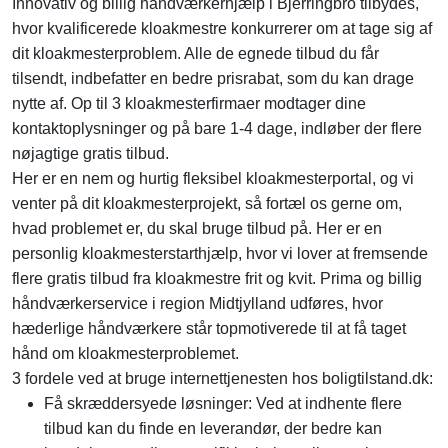
Innovativ og billig håndværkerhjælp i Bjerringbro tilbydes,
hvor kvalificerede kloakmestre konkurrerer om at tage sig af
dit kloakmesterproblem. Alle de egnede tilbud du får
tilsendt, indbefatter en bedre prisrabat, som du kan drage
nytte af. Op til 3 kloakmesterfirmaer modtager dine
kontaktoplysninger og på bare 1-4 dage, indløber der flere
nøjagtige gratis tilbud.
Her er en nem og hurtig fleksibel kloakmesterportal, og vi
venter på dit kloakmesterprojekt, så fortæl os gerne om,
hvad problemet er, du skal bruge tilbud på. Her er en
personlig kloakmesterstarthjælp, hvor vi lover at fremsende
flere gratis tilbud fra kloakmestre frit og kvit. Prima og billig
håndværkerservice i region Midtjylland udføres, hvor
hæderlige håndværkere står topmotiverede til at få taget
hånd om kloakmesterproblemet.
3 fordele ved at bruge internettjenesten hos boligtilstand.dk:
Få skræddersyede løsninger: Ved at indhente flere
tilbud kan du finde en leverandør, der bedre kan