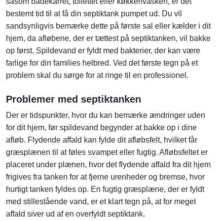
såsom badekarret, toilettet eller køkkenvasken, er det
bestemt tid til at få din septiktank pumpet ud. Du vil
sandsynligvis bemærke dette på første sal eller kælder i dit
hjem, da afløbene, der er tættest på septiktanken, vil bakke
op først. Spildevand er fyldt med bakterier, der kan være
farlige for din families helbred. Ved det første tegn på et
problem skal du sørge for at ringe til en professionel.
Problemer med septiktanken
Der er tidspunkter, hvor du kan bemærke ændringer uden
for dit hjem, før spildevand begynder at bakke op i dine
afløb. Flydende affald kan fylde dit afløbsfelt, hvilket får
græsplænen til at føles svampet eller fugtig. Afløbsfeltet er
placeret under plænen, hvor det flydende affald fra dit hjem
frigives fra tanken for at fjerne urenheder og bremse, hvor
hurtigt tanken fyldes op. En fugtig græsplæne, der er fyldt
med stillestående vand, er et klart tegn på, at for meget
affald siver ud af en overfyldt septiktank.