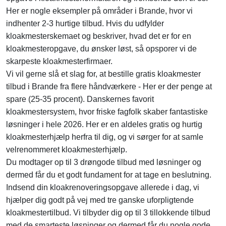
Her er nogle eksempler på områder i Brande, hvor vi
indhenter 2-3 hurtige tilbud. Hvis du udfylder
kloakmesterskemaet og beskriver, hvad det er for en
kloakmesteropgave, du ønsker løst, så opsporer vi de
skarpeste kloakmesterfirmaer.
Vi vil gerne slå et slag for, at bestille gratis kloakmester
tilbud i Brande fra flere håndværkere - Her er der penge at
spare (25-35 procent). Danskernes favorit
kloakmestersystem, hvor friske fagfolk skaber fantastiske
løsninger i hele 2026. Her er en aldeles gratis og hurtig
kloakmesterhjælp herfra til dig, og vi sørger for at samle
velrenommeret kloakmesterhjælp.
Du modtager op til 3 drøngode tilbud med løsninger og
dermed får du et godt fundament for at tage en beslutning.
Indsend din kloakrenoveringsopgave allerede i dag, vi
hjælper dig godt på vej med tre ganske uforpligtende
kloakmestertilbud. Vi tilbyder dig op til 3 tillokkende tilbud
med de smarteste løsninger og dermed får du nogle gode