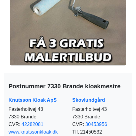
Postnummer 7330 Brande kloakmestre
Knutsson Kloak ApS
Skovlundgård
Fasterholtvej 43
Fasterholtvej 43
7330 Brande
7330 Brande
CVR:
42282081
CVR:
30453956
www.knutssonkloak.dk
Tlf. 21450532