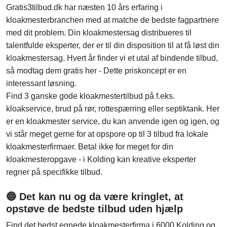
Gratis3tilbud.dk har næsten 10 års erfaring i
kloakmesterbranchen med at matche de bedste fagpartnere
med dit problem. Din kloakmestersag distribueres til
talentfulde eksperter, der er til din disposition til at få løst din
kloakmestersag. Hvert år finder vi et utal af bindende tilbud,
så modtag dem gratis her - Dette priskoncept er en
interessant løsning.
Find 3 ganske gode kloakmestertilbud på f.eks.
kloakservice, brud på rør, rottespærring eller septiktank. Her
er en kloakmester service, du kan anvende igen og igen, og
vi står meget gerne for at opspore op til 3 tilbud fra lokale
kloakmesterfirmaer. Betal ikke for meget for din
kloakmesteropgave - i Kolding kan kreative eksperter
regner på specifikke tilbud.
🔵 Det kan nu og da være kringlet, at
opstøve de bedste tilbud uden hjælp
Find det bedst egnede kloakmesterfirma i 6000 Kolding og