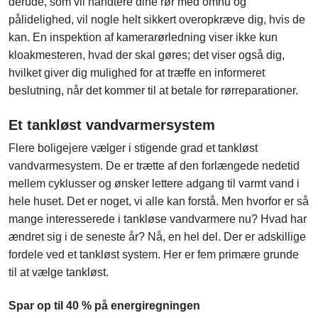
derude, som vil håndtere dine rør med omhu og
pålidelighed, vil nogle helt sikkert overopkræve dig, hvis de
kan. En inspektion af kamerarørledning viser ikke kun
kloakmesteren, hvad der skal gøres; det viser også dig,
hvilket giver dig mulighed for at træffe en informeret
beslutning, når det kommer til at betale for rørreparationer.
Et tankløst vandvarmersystem
Flere boligejere vælger i stigende grad et tankløst
vandvarmesystem. De er trætte af den forlængede nedetid
mellem cyklusser og ønsker lettere adgang til varmt vand i
hele huset. Det er noget, vi alle kan forstå. Men hvorfor er så
mange interesserede i tankløse vandvarmere nu? Hvad har
ændret sig i de seneste år? Nå, en hel del. Der er adskillige
fordele ved et tankløst system. Her er fem primære grunde
til at vælge tankløst.
Spar op til 40 % på energiregningen