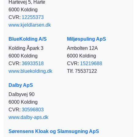
Hartevej 5, Harte
6000 Kolding
CVR:
12255373
www.kjeldlarsen.dk
BlueKolding A/S
Miljøspuling ApS
Kolding Åpark 3
Ambolten 12A
6000 Kolding
6000 Kolding
CVR:
36933518
CVR:
15219688
www.bluekolding.dk
Tlf. 75537122
Dalby ApS
Dalbyvej 90
6000 Kolding
CVR:
30596803
www.dalby-aps.dk
Sørensens Kloak og Slamsugning ApS