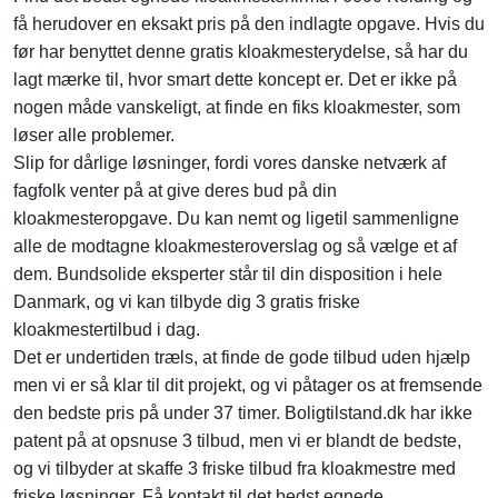
få herudover en eksakt pris på den indlagte opgave. Hvis du
før har benyttet denne gratis kloakmesterydelse, så har du
lagt mærke til, hvor smart dette koncept er. Det er ikke på
nogen måde vanskeligt, at finde en fiks kloakmester, som
løser alle problemer.
Slip for dårlige løsninger, fordi vores danske netværk af
fagfolk venter på at give deres bud på din
kloakmesteropgave. Du kan nemt og ligetil sammenligne
alle de modtagne kloakmesteroverslag og så vælge et af
dem. Bundsolide eksperter står til din disposition i hele
Danmark, og vi kan tilbyde dig 3 gratis friske
kloakmestertilbud i dag.
Det er undertiden træls, at finde de gode tilbud uden hjælp
men vi er så klar til dit projekt, og vi påtager os at fremsende
den bedste pris på under 37 timer. Boligtilstand.dk har ikke
patent på at opsnuse 3 tilbud, men vi er blandt de bedste,
og vi tilbyder at skaffe 3 friske tilbud fra kloakmestre med
friske løsninger. Få kontakt til det bedst egnede