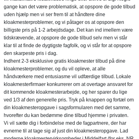
gange kan det være problematisk, at opspore de gode tilbud
uden hjælp men vi ser frem til at håndtere dine
kloakmesterproblemer, og vi påtager os at opspore den
billigste pris på 1-2 arbejdsdage. Det kan ind imellem være
tidskrævende, at opspore de gode tilbud selv men vi står
klar til at finde de dygtigste fagfolk, og vi står for at opspore
den skarpeste pris i dag.
Indhent 2-3 eksklusive gratis kloakmester tilbud på dine
kloakmesterproblemer, og du vil opleve, at alle
håndværkere med entusiasme vil udfærdige tilbud. Lokale
kloakmesterfirmaer konkurrerer om at overtage ansvaret for
dit kommende kloakmesterarbejde, og her sparer du lige
ved 1/3 af den generelle pris. Tryk på knappen og fortæl om
din kloakmesteropgave i sagsformularen med det samme,
hvorefter du kan bedømme dine tilbud hjemme i privaten.
Vi vil sætte dig i forbindelse med de fagpartnere, der har
evnerne til at tage sig af just din kloakmesteropgave. Lad
moderne kloakmestervirksomheder i Middelfart (for eks. NR