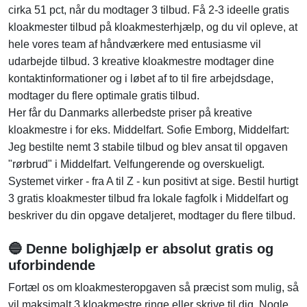
cirka 51 pct, når du modtager 3 tilbud. Få 2-3 ideelle gratis
kloakmester tilbud på kloakmesterhjælp, og du vil opleve, at
hele vores team af håndværkere med entusiasme vil
udarbejde tilbud. 3 kreative kloakmestre modtager dine
kontaktinformationer og i løbet af to til fire arbejdsdage,
modtager du flere optimale gratis tilbud.
Her får du Danmarks allerbedste priser på kreative
kloakmestre i for eks. Middelfart. Sofie Emborg, Middelfart:
Jeg bestilte nemt 3 stabile tilbud og blev ansat til opgaven
"rørbrud" i Middelfart. Velfungerende og overskueligt.
Systemet virker - fra A til Z - kun positivt at sige. Bestil hurtigt
3 gratis kloakmester tilbud fra lokale fagfolk i Middelfart og
beskriver du din opgave detaljeret, modtager du flere tilbud.
🔵 Denne bolighjælp er absolut gratis og
uforbindende
Fortæl os om kloakmesteropgaven så præcist som mulig, så
vil maksimalt 3 kloakmestre ringe eller skrive til dig. Nogle