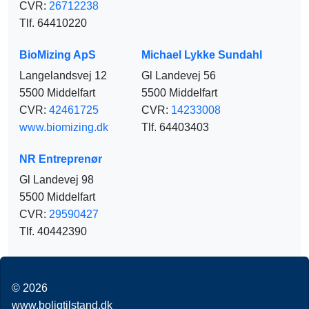
CVR:
26712238
Tlf. 64410220
BioMizing ApS
Michael Lykke Sundahl
Langelandsvej 12
Gl Landevej 56
5500 Middelfart
5500 Middelfart
CVR:
42461725
CVR:
14233008
www.biomizing.dk
Tlf. 64403403
NR Entreprenør
Gl Landevej 98
5500 Middelfart
CVR:
29590427
Tlf. 40442390
© 2026
www.boligtilstand.dk