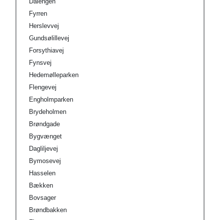
Dalengen
Fyrren
Herslevvej
Gundsølillevej
Forsythiavej
Fynsvej
Hedemølleparken
Flengevej
Engholmparken
Brydeholmen
Brøndgade
Bygvænget
Dagliljevej
Bymosevej
Hasselen
Bækken
Bovsager
Brøndbakken