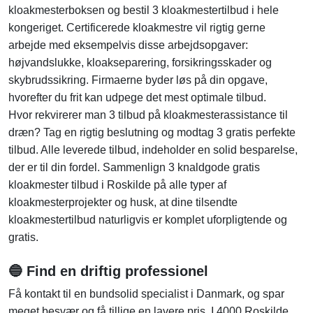
kloakmesterboksen og bestil 3 kloakmestertilbud i hele
kongeriget. Certificerede kloakmestre vil rigtig gerne
arbejde med eksempelvis disse arbejdsopgaver:
højvandslukke, kloakseparering, forsikringsskader og
skybrudssikring. Firmaerne byder løs på din opgave,
hvorefter du frit kan udpege det mest optimale tilbud.
Hvor rekvirerer man 3 tilbud på kloakmesterassistance til
dræn? Tag en rigtig beslutning og modtag 3 gratis perfekte
tilbud. Alle leverede tilbud, indeholder en solid besparelse,
der er til din fordel. Sammenlign 3 knaldgode gratis
kloakmester tilbud i Roskilde på alle typer af
kloakmesterprojekter og husk, at dine tilsendte
kloakmestertilbud naturligvis er komplet uforpligtende og
gratis.
🔵 Find en driftig professionel
Få kontakt til en bundsolid specialist i Danmark, og spar
meget besvær og få tillige en lavere pris. I 4000 Roskilde