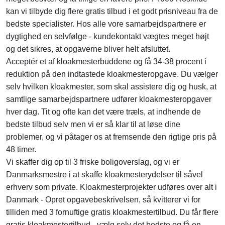
kan vi tilbyde dig flere gratis tilbud i et godt prisniveau fra de
bedste specialister. Hos alle vore samarbejdspartnere er
dygtighed en selvfølge - kundekontakt vægtes meget højt
og det sikres, at opgaverne bliver helt afsluttet.
Acceptér et af kloakmesterbuddene og få 34-38 procent i
reduktion på den indtastede kloakmesteropgave. Du vælger
selv hvilken kloakmester, som skal assistere dig og husk, at
samtlige samarbejdspartnere udfører kloakmesteropgaver
hver dag. Tit og ofte kan det være træls, at indhende de
bedste tilbud selv men vi er så klar til at løse dine
problemer, og vi påtager os at fremsende den rigtige pris på
48 timer.
Vi skaffer dig op til 3 friske boligoverslag, og vi er
Danmarksmestre i at skaffe kloakmesterydelser til såvel
erhverv som private. Kloakmesterprojekter udføres over alt i
Danmark - Opret opgavebeskrivelsen, så kvitterer vi for
tilliden med 3 fornuftige gratis kloakmestertilbud. Du får flere
gratis kloakmestertilbud - vælg selv det bedste og få en