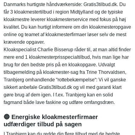
Danmarks hurtigste håndværkerside: Gratis3tilbud.dk. Du
får 3 kloakmestertilbud i region Midtjylland og de typiske
kloakmestre leverer kloakmesterservice med fokus på høj
kvalitet. Du kan hurtigt informere om din kloakmesteropgave
online og teamet af kloakmesterfirmaer løser selv de mest
krævende opgaver.
Kloakspecialist Charlie Bisserup råder til, at man altid finder
mere end 1 kloakmesterprisspecialtilbud, hvis man lige har
brug for den bedste pris på en kloakopgave. Udvalgt
tilbagemelding på kloakmester-sag fra Trine Thorvaldsen,
Tranbjerg omhandlende “rottebekæmpelse“: Vi vil ganske
sikkert anbefale Gratis3tilbud.dk og vil med garanti klart
gøre brug af dem igen. I f.ex. Tranbjerg kan en solid
fagmand både lave faskine og udføre omfangsdræn.
🔵 Energiske kloakmesterfirmaer
udfærdiger tilbud på sagen
I Tranbjerg kan du redde dig flere tilbud med de bedste