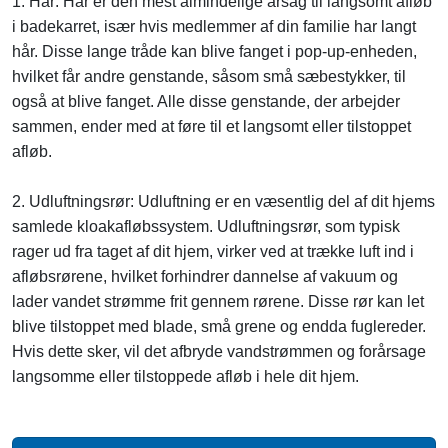
1. Hår: Hår er den mest almindelige årsag til langsomt afløb
i badekarret, især hvis medlemmer af din familie har langt
hår. Disse lange tråde kan blive fanget i pop-up-enheden,
hvilket får andre genstande, såsom små sæbestykker, til
også at blive fanget. Alle disse genstande, der arbejder
sammen, ender med at føre til et langsomt eller tilstoppet
afløb.
2. Udluftningsrør: Udluftning er en væsentlig del af dit hjems
samlede kloakafløbssystem. Udluftningsrør, som typisk
rager ud fra taget af dit hjem, virker ved at trække luft ind i
afløbsrørene, hvilket forhindrer dannelse af vakuum og
lader vandet strømme frit gennem rørene. Disse rør kan let
blive tilstoppet med blade, små grene og endda fuglereder.
Hvis dette sker, vil det afbryde vandstrømmen og forårsage
langsomme eller tilstoppede afløb i hele dit hjem.