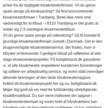
priser fra de dygtigste kloakmesterfirmaer. Vil du gerne
spare penge på kloakspuling? Så find koncentrerede
kloakmesterfirmaer i Tranbjerg. Betal ikke mere end
nødvendigt for et tilbud - i 8310 Tranbjerg er det gratis at
redde sig 2-3 overlegne kloakmestertilbud.
Vil du gerne spare penge på rottesikring? Så få kontakt til
grundige kloakmesterfirmaer overalt i Danmark. Det er den
brugervenligste kloakmesterservice, der findes, hvor vi
tilbyder at fremsende 3 gedigne tilbud på udførelse af alle
slags kloakmesterprojekter. På boligtilstand.dk garanterer
vi, at alle kloakmestre respekterer kundernes forventninger
og udfører en arbejdsvillig service, og vores stab overvåger
løbende løsningen af den løste kloakmesteropgave.
Indled dit kloakmesterprojekt her og nu, boligtilstand.dk
følger dig godt på vej med tre fuldstændig uforpligtende
kloakfirmatilbud. Du kan nemt indlevere din opgave i
kloakmesterskemaet og vores hold af håndværkere kan
håndtere selv de besværligste problemer. Vi har adskillige